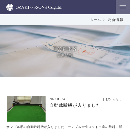
OZAKI AND SONS Co.,Ltd. 株式会社 オザキアン
ホーム
>
更新情報
ドサンズ
TOPICS
更新情報
2022.03.24
お知らせ
自動裁断機が入りました
サンプル用の自動裁断機が入りました。サンプルや小ロット生産の裁断に活